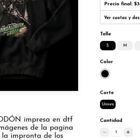
Precio final:
$3
Ver cuotas y de
Talle
S
M
Color
Corte
Unisex
GODÓN impresa en dtf
Cantidad
 imágenes de la pagina
1
, la impronta de los