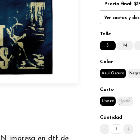
Precio final:
$1
Ver cuotas y de
Talle
S
M
Color
Azul Oscuro
Negr
Corte
Unisex
Dama
Cantidad
1
 impresa en dtf de