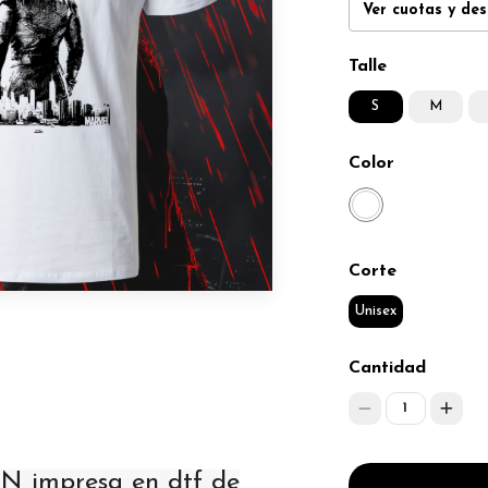
Ver cuotas y de
Talle
S
M
Color
Corte
Unisex
Cantidad
1
 impresa en dtf de