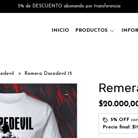
5% de DESCUENTO abonando por transferencia
INICIO
PRODUCTOS
INFO
edevil
Remera Daredevil 15
Remera
$20.000,0
5% OFF
co
Precio final:
$1