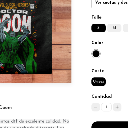
Ver cuotas y de
Talle
S
M
Color
Corte
Unisex
Cantidad
1
R Doom
ntas dtf de excelente calidad. No