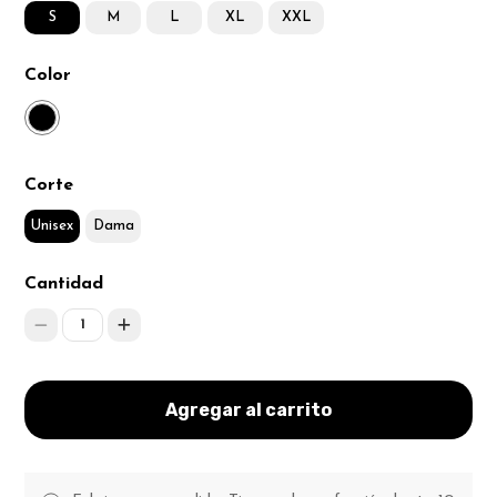
S
M
L
XL
XXL
Color
Corte
Unisex
Dama
Cantidad
1
Agregar al carrito