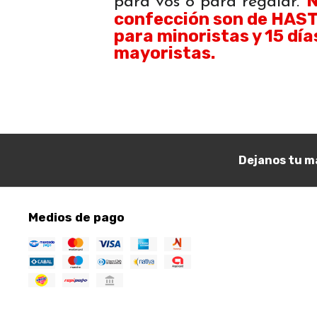
N
para vos o para regalar.
confección son de HASTA
para minoristas y 15 día
mayoristas.
Dejanos tu ma
Medios de pago