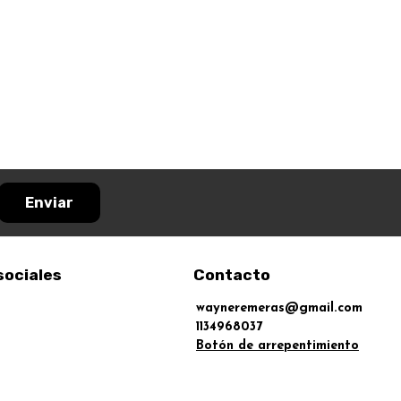
Enviar
sociales
Contacto
wayneremeras@gmail.com
1134968037
Botón de arrepentimiento