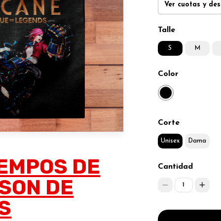
Ver cuotas y de
Talle
S
M
Color
Corte
Unisex
Dama
EMPOS DE
Cantidad
SON DE
1
S