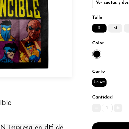
Ver cuotas y de
Talle
S
M
Color
Corte
Unisex
Cantidad
ible
1
 impresa en dtf de