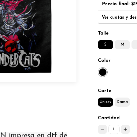
Precio final:
$1
Ver cuotas y de
Talle
S
M
Color
Corte
Unisex
Dama
Cantidad
1
 impresa en dtf de