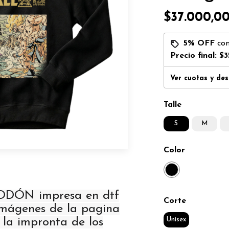
$37.000,0
5% OFF
co
Precio final:
$3
Ver cuotas y de
Talle
S
M
Color
GODÓN impresa en dtf
Corte
 imágenes de la pagina
Unisex
, la impronta de los